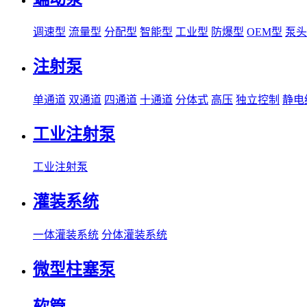
调速型
流量型
分配型
智能型
工业型
防爆型
OEM型
泵头
注射泵
单通道
双通道
四通道
十通道
分体式
高压
独立控制
静电
工业注射泵
工业注射泵
灌装系统
一体灌装系统
分体灌装系统
微型柱塞泵