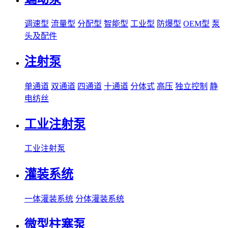
调速型
流量型
分配型
智能型
工业型
防爆型
OEM型
泵
头及配件
注射泵
单通道
双通道
四通道
十通道
分体式
高压
独立控制
静
电纺丝
工业注射泵
工业注射泵
灌装系统
一体灌装系统
分体灌装系统
微型柱塞泵