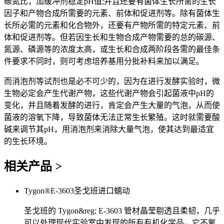
碳氮比，加缓冲剂稳定pH值;并且还要有菌体生长所需的生长
因子和产物合成所需要的元素、前体和促进剂等。除有菌体生
长所必需的元素和化合物外，还要有产物所需的特定元素、前
体和促进剂等。但若因生长和生物合成产物需要的总的碳源、
氮源、磷源等的浓度太高，或生长和合成两阶段各需的最佳条
件要求不同时，则可考虑培养基用分批补料来加以满足。
而消泡剂等试剂也是必不可少的，因为在进行发酵实验时，微
生物必定会产生代谢产物，这些代谢产物会引起菌液中pH的
变化，并且随着发酵的进行，肯定会产生大量的气泡，从而使
菌液的溶氧下降，导致菌体无法正常生长繁殖。这时就需要酸
碱来调节其pH，用消泡剂来消除大量气泡，使其达到最适宜
的生长环境。
相关产品
>
Tygon®E-3603圣戈班进口蠕动
圣戈班的 Tygon&reg; E-3603 管材晶莹剔透且柔韧，几乎
可以处理现代实验室中发现的所有有机化学品。它不氧