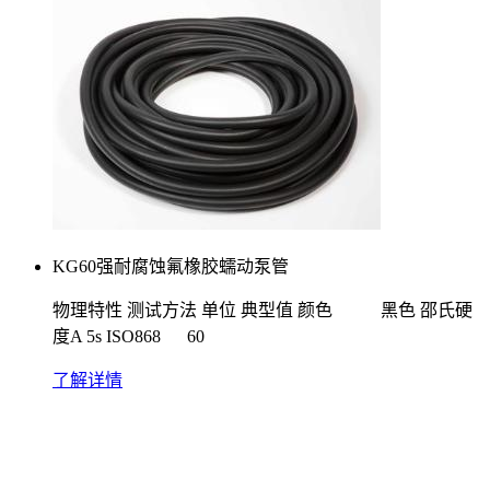
KG60强耐腐蚀氟橡胶蠕动泵管
物理特性 测试方法 单位 典型值 颜色 黑色 邵氏硬
度A 5s ISO868 60
了解详情