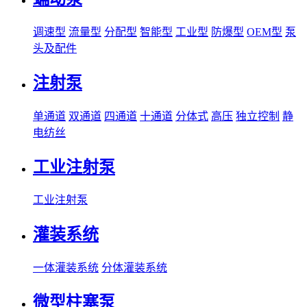
调速型
流量型
分配型
智能型
工业型
防爆型
OEM型
泵
头及配件
注射泵
单通道
双通道
四通道
十通道
分体式
高压
独立控制
静
电纺丝
工业注射泵
工业注射泵
灌装系统
一体灌装系统
分体灌装系统
微型柱塞泵