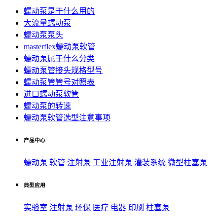
蠕动泵是干什么用的
大流量蠕动泵
蠕动泵泵头
masterflex蠕动泵软管
蠕动泵属于什么分类
蠕动泵管接头规格型号
蠕动泵管管号对照表
进口蠕动泵软管
蠕动泵的转速
蠕动泵软管选型注意事项
产品中心
蠕动泵
软管
注射泵
工业注射泵
灌装系统
微型柱塞泵
典型应用
实验室
注射泵
环保
医疗
电器
印刷
柱塞泵