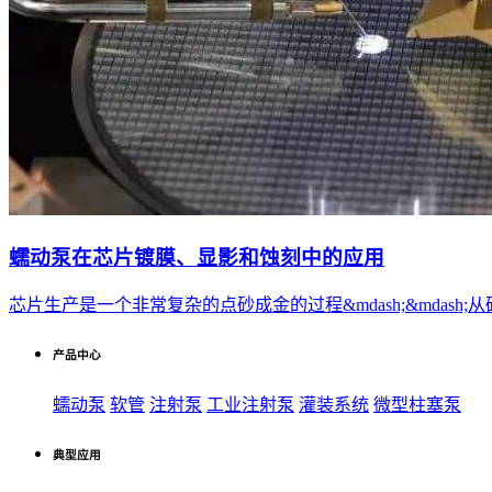
蠕动泵在芯片镀膜、显影和蚀刻中的应用
芯片生产是一个非常复杂的点砂成金的过程&mdash;&mda
产品中心
蠕动泵
软管
注射泵
工业注射泵
灌装系统
微型柱塞泵
典型应用