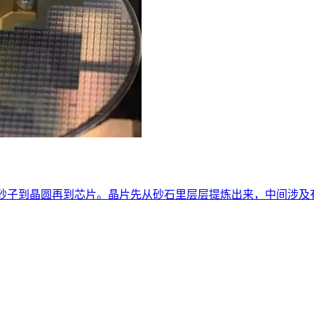
sh;从砂子到晶圆再到芯片。晶片先从砂石里层层提炼出来，中间涉