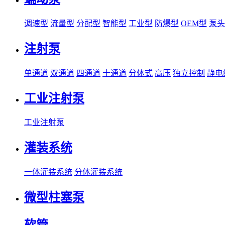
调速型
流量型
分配型
智能型
工业型
防爆型
OEM型
泵头
注射泵
单通道
双通道
四通道
十通道
分体式
高压
独立控制
静电
工业注射泵
工业注射泵
灌装系统
一体灌装系统
分体灌装系统
微型柱塞泵